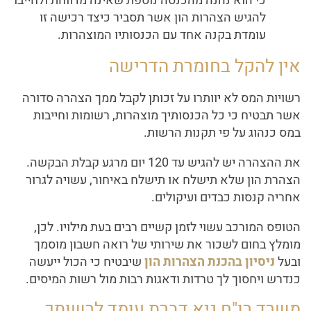
כי הוא נהנה מהכנסה נוספת שאינה מדווחת ולחייבו
להגיש הצהרות הון אשר תסביר כיצד רכישה זו
עומדת בקנה אחד עם הכנסותיו המוצהרות.
אין להקל בחומרת הדרישה
רשויות המס לא יוותרו על זכותן לקבל ממך הצהרה סדורה
אשר תבטיח כי כל הכנסותיך מוצהרות, רשומות וחייבות
במס כנהוג על פי תקנות הרשות.
את ההצהרה יש להגיש עד 120 יום מרגע קבלת הבקשה.
הצהרת הון שלא תישלח או תישלח באיחור, עשויה לגרור
אחריה קנסות כבדים ועיקולים.
הטופס המורכב עשוי לזמן קשיים רבים בעת מילויו. לכן,
מומלץ בחום לשכור את שירותי של רואה חשבון מוסמך
ובעל
ניסיון בהכנת הצהרות הון
שיבטיח כי הכול ייעשה
כנדרש ויחסוך לך טרדות ודאגות רבות מול רשות המיסים.
משרד רו"ח גיא דברת עומד לרשותך