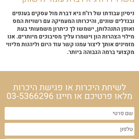
ניסיון עבודתו של רו"ח גיא דברת מול עסקים בענפים
ובגדלים שונים, והיכרותו המעמיקה עם רשויות המס
ואופן התנהלותן, ישמשו לך כיתרון משמעותי בעת
מילוי הצהרות הון וישמרו עליך מסיבוכים מיותרים. אנו
מזמינים אותך ליצור עמנו קשר עוד היום וליהנות מליווי
מקצועי ברמה הגבוהה ביותר.
לשיחת היכרות או פגישת היכרות
מלאו פרטיכם או חייגו
03-5366296