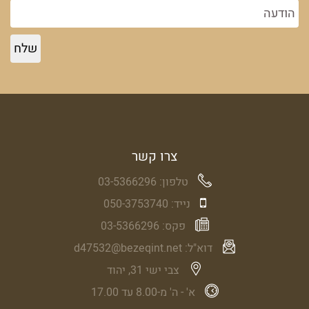
צרו קשר
טלפון:
03-5366296
נייד:
050-3753740
פקס:
03-5366296
דוא"ל:
d47532@bezeqint.net
צבי ישי 31, יהוד
א' - ה' מ-8.00 עד 17.00