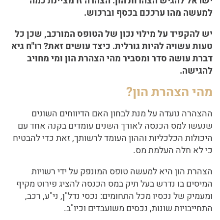
ישראל להגיש הצהרות הון. הצהרה זו מציינת כמה
למעשה מהו ערככם בכסף וברכוש.
יש להקפיד על מילוי נכון של הטופס המורכב, שכן כל
טעות עשויה להיות גורלית. כיצד עושים זאת? רו"ח גיא
דברת עושה סדר ומסביר מהי הצהרת הון ומי מחויב
להגישה.
מהי הצהרת הון?
ההצהרה נועדה על מנת לבחון האם הדיווחים השונים
שנעשו למס הכנסה לאורך השנים עומדים בקנה אחד עם
היכולות הכלכליות וההון העומד לרשותך, זאת כדי להבטיח
כי לא חלה העלמת מס.
הצהרת הון היא למעשה טופס המונפק על ידי רשויות
המיסים בו נדרש בעל תיק במס הכנסה להציג פירוט מקיף
ומעמיק של נכסיו מכל התחומים: נכסי נדל"ן, ני"ע, רכב,
התחייבויות שונות, נכסים משועבדים וכיו"ב.