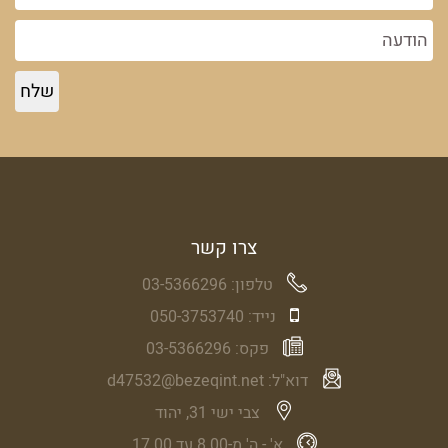
צרו קשר
טלפון:
03-5366296
נייד:
050-3753740
פקס:
03-5366296
דוא"ל:
d47532@bezeqint.net
צבי ישי 31, יהוד
א' - ה' מ-8.00 עד 17.00