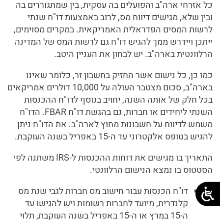
כל אזרחי ארה"ב והפועלים בה עסקית, בין שמתגוררים בה
ובין שלא, מגישים דיווח מס, לרוב באמצעות דו"ח שנתי
לרשות המסים הפדראלית האמריקאית. במקרים מסוימים,
ייתכן ויידרש ממך להגיש דו"ח גם לרשות המס של המדינה
הרלוונטית בארה"ב. יש לבחון את העניין היטב.
כמו כן, כל נישום אשר החזיק בחשבון זר, כלומר שאינו
בארה"ב, סכום מצטבר העולה על 10,000 דולרים אמריקאים
בכל חלק של אותה השנה, יחויב בנוסף לדו"ח ההכנסות
השנתי ליחידים או חברות, גם בהגשת דו"ח FBAR. הדו"ח
משמש לדיווח על חשבונות מחוץ לארה"ב. את הדו"ח ניתן
להגיש בטופס אלקטרוני עד ה-15 באפריל בשנה העוקבת.
התאריך בו מגישים את דוחות ההכנסות ל-IRS משתנה לפי
הסטטוס בו נמצא הנישום הרלוונטי.
דו"ח הכנסות עבור חישוב מס חברות לגבי שנת מס
קלנדרית, מיועד לחברות רשומות ויש להגישו עד
ה-15 במרץ או ה-15 באפריל בשנה העוקבת, תלוי