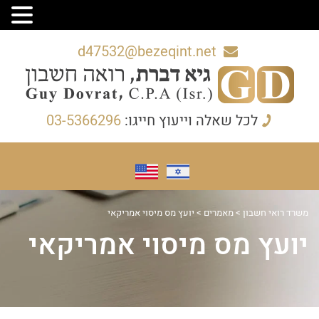
d47532@bezeqint.net
לכל שאלה וייעוץ חייגו:
03-5366296
משרד רואי חשבון
>
מאמרים
>
יועץ מס מיסוי אמריקאי
יועץ מס מיסוי אמריקאי