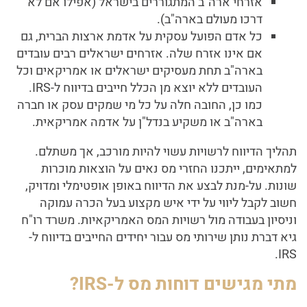
אזרחי ארה"ב המתגוררים בישראל (אפילו אם לא
דרכו מעולם בארה"ב).
כל אדם הפועל עסקית על אדמת ארצות הברית, גם
אם אינו אזרח שלה. אזרחים ישראלים רבים עובדים
בארה"ב תחת מעסיקים ישראלים או אמריקאים וכל
העובדים ללא יוצא מן הכלל חייבים בדיווח ל-IRS.
כמו כן, החובה חלה על כל מי שמקים עסק או חברה
בארה"ב או משקיע בנדל"ן על אדמה אמריקאית.
תהליך הדיווח לרשויות עשוי להיות מורכב, אך משתלם.
למתאימים, ייתכנו החזרי מס נאים על הוצאות מוכרות
שונות. על-מנת לבצע את הדיווח באופן אופטימלי ומדויק,
חשוב לקבל ליווי על ידי איש מקצוע בעל הכרה עמוקה
וניסיון בעבודה מול רשויות המס האמריקאיות. משרד רו"ח
גיא דברת נותן שירותי מס עבור יחידים החייבים בדיווח ל-
IRS.
מתי מגישים דוחות מס ל-IRS?