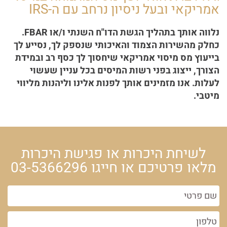
אמריקאי ובעל ניסיון נרחב עם ה-IRS
נלווה אותך בתהליך הגשת הדו"ח השנתי ו/או FBAR.
כחלק מהשירות הצמוד והאיכותי שנספק לך, נסייע לך
בייעוץ מס מיסוי אמריקאי שיחסוך לך כסף רב ובמידת
הצורך, ייצוג בפני רשות המיסים בכל עניין שעשוי
לעלות. אנו מזמינים אותך לפנות אלינו וליהנות מליווי
מיטבי.
לשיחת היכרות או פגישת היכרות
מלאו פרטיכם או חייגו
03-5366296