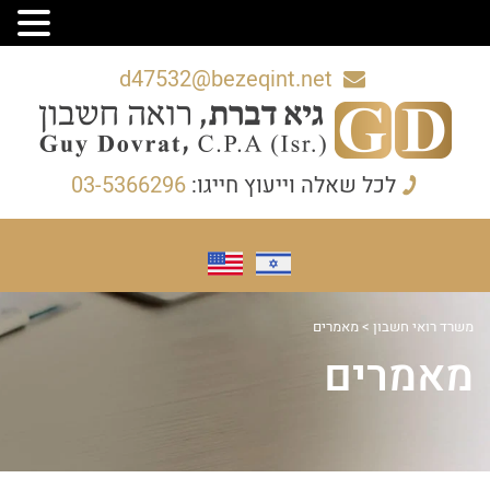
d47532@bezeqint.net
לכל שאלה וייעוץ חייגו:
03-5366296
משרד רואי חשבון
>
מאמרים
מאמרים