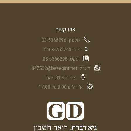
צרו קשר
טלפון:
03-5366296
נייד:
050-3753740
פקס:
03-5366296
דוא"ל:
d47532@bezeqint.net
צבי ישי 31, יהוד
א' - ה' מ-8.00 עד 17.00