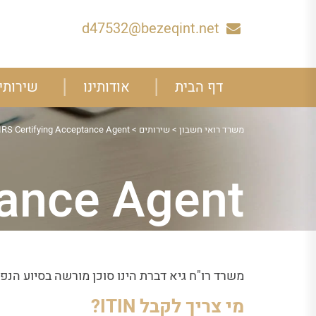
d47532@bezeqint.net
דף הבית
אודותינו
שירותי
משרד רואי חשבון
>
שירותים
>
IRS Certifying Acceptance Agent
tance Agent
משרד רו"ח גיא דברת הינו סוכן מורשה בסיוע הנפקת – IRS Certifying Acceptance Agent
מי צריך לקבל
ITIN
?