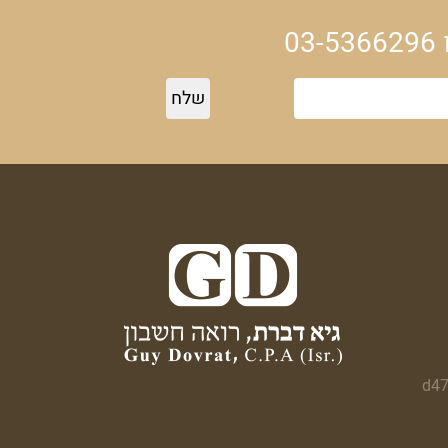
03-5366296
d47