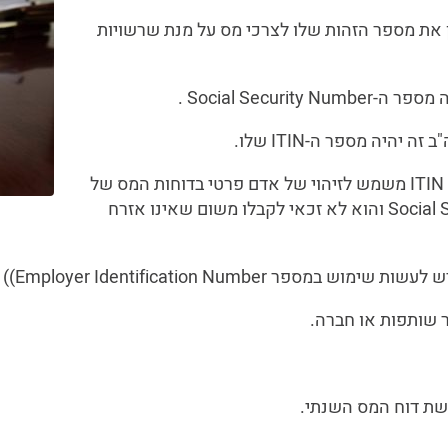
 את מספר הזהות שלו לצרכי מס על מנת שרשויות
Social Secu .
היה מספר ה-ITIN שלו.
(Individual Taxpayer Identification Number ) ITIN משמש לזיהוי של אדם פרטי בדוחות המס של
ארה"ב, כשאין לו מספר Social Security Number (SSN) והוא לא זכאי לקבלו משום שאינו אזרח
EIN ((Employer Identificat ולא ב-ITIN.
שת דוח המס השנתי.