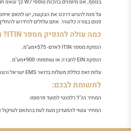
בנוסף, אנו מיומנים בהכנת טופסי W7 כך שאנו חוסכים עבורכם זמן בהתעסקות מילוי הטפסים.
על מנת להגיש דרכנו את הבקשה, יש לתאם איתנו פ
פגום בצורה כלשהי. אתם עלולים להידרש להחליף 
כמה עולה להנפיק מספר
ITIN
? 
הנפקת מספר ITIN לאדם- 575+מע"מ.
הנפקת EIN לחברה או שותפות- 900+מע"מ.
עלות זאת כוללת משלוח בדואר EMS ישראל והצהרה חתומה על ידנו של טופס אימות תעודות מקוריות בצירוף כל המסמכים הנדרשים לבקשה.
לתשומת לבכם:
המחיר הנ"ל רלוונטי למועד פרסומו.
המחיר עשוי להתעדכן מעת לעת בהתאם לשיקול 