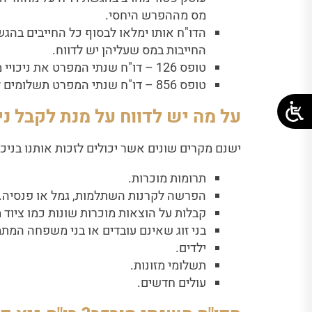
מס מההפרש היחסי.
הדו"ח אותו ימלאו לבסוף כל החייבים בהג
החייבות במס שעליהן יש לדווח.
טופס 126 – דו"ח שנתי המפרט את ניכויי מס ההכנסה והביטוח הלאומי ממשכורות העובדים.
טופס 856 – דו"ח שנתי המפרט תשלומים לספקים ומציין האם וכיצד נוכה מס על אותם תשלומים.
על מה יש לדווח על מנת לקבל ני
ישנם מקרים שונים אשר יכולים לזכות אותנו בניכו
תרומות מוכרות.
הפרשה לקרנות השתלמות, גמל או פנסיה.
קבלות על הוצאות מוכרות שונות כמו ציוד 
בני זוג שאינם עובדים או בני משפחה המתמ
ילדים.
תשלומי מזונות.
עולים חדשים.