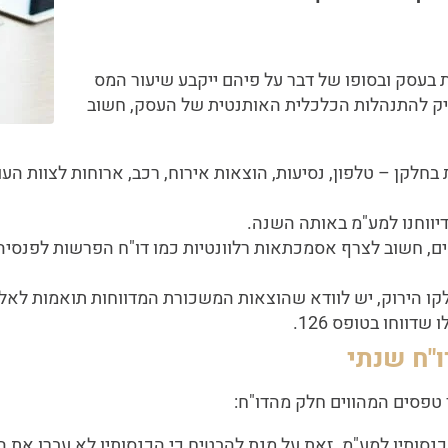
 בעסק ובסופו של דבר על פיהם ייקבע שיעור המס
יק להתנהלות הכלכלית האותנטית של העסק, חשוב
חלקן – טלפון, נסיעות, הוצאות אירוח, רכב, ארוחות לצוות הע
יווחנו למע"מ באותה השנה.
אים, חשוב לצרף אסמכתאות רלוונטיות כמו דו"ח הפרשות לפנסיה 
 לקו הירוק, יש לוודא שהוצאות המשכורת המדווחות תואמות ל
ווחו בטופס 126.
"ח שנתי
טפסים המהווים חלק מהדו"ח:
כנסותיו למע"מ. זאת על מנת להבטיח כי הכנסותיו לא עברו את