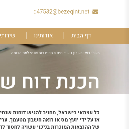
d47532@bezeqint.net
דף הבית
אודותינו
שירותי
משרד רואי חשבון
>
שירותים
>
הכנת דוח שנתי למס הכנסה
הכנת דוח ש
כל עצמאי בישראל, מחויב להגיש דוחות שנתיים
או על ידי יועץ מס או רואה חשבון מטעמך. ער
של ההוצאות המוכרות בניכוי עשויה לחסוך לך 