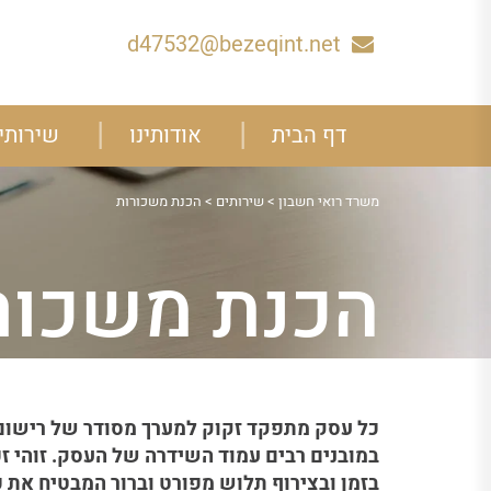
d47532@bezeqint.net
דף הבית
אודותינו
שירותי
משרד רואי חשבון
>
שירותים
>
הכנת משכורות
הכנת משכור
כל עסק מתפקד זקוק למערך מסודר של רישום
במובנים רבים עמוד השידרה של העסק. זוהי ז
בזמן ובצירוף תלוש מפורט וברור המבטיח את כ