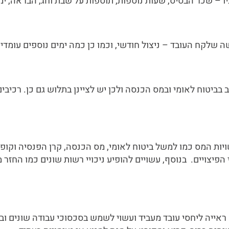
 – שכר הבסיס, שעות נוספות, תוספות על שבת וחג, הבראה, ימי
 שלקח העובד – ניצול חודשי, וכמו כן כמה ימים נוספים עומדי
 בביטוח לאומי ובמס הכנסה ולכן יש לציינן בתלוש גם כן. רכיבים 
יות המס כמו למשל ביטוח לאומי, מס הכנסה, קרן הפנסיה וקופות
פיצויים. בנוסף, עשויים להופיע ניכויי רשות שונים כמו החזר 
אייה ליחסי עובד מעביד ועשוי לשמש בסכסוכי עבודה שונים וב