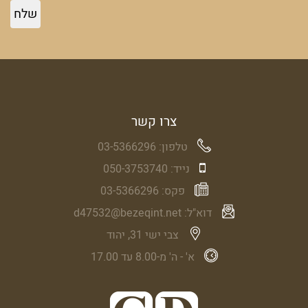
צרו קשר
טלפון:
03-5366296
נייד:
050-3753740
פקס:
03-5366296
דוא"ל:
d47532@bezeqint.net
צבי ישי 31, יהוד
א' - ה' מ-8.00 עד 17.00